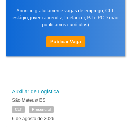
Anuncie gratuitamente vagas de emprego, CLT,
estágio, jovem aprendiz, freelancer, PJ e PCD (não
publicamos currículos)
Publicar Vaga
Auxiliar de Logística
São Mateus/ ES
CLT
Presencial
6 de agosto de 2026