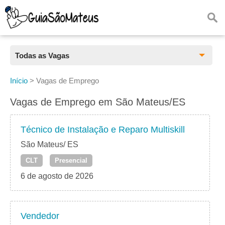
Todas as Vagas
Todas as Vagas
Início
>
Vagas de Emprego
CLT
Vagas de Emprego em São Mateus/ES
Estágio
Técnico de Instalação e Reparo Multiskill
Freelancer
São Mateus/ ES
CLT
Presencial
PJ
6 de agosto de 2026
Home Office
Vendedor