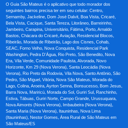
O Guia São Mateus é o aplicativo que todo morador dos
seguintes bairros precisa ter em seu celular: Centro,
Sernamby, Jackeline, Dom José Dalvit, Boa Vista, Cricaré,
Bela Vista, Cacique, Santa Tereza, Litorâneo, Barreirinho,
Jambeiro, Carapina, Universitário, Fátima, Porto, Arnaldo
Bastos, Chácara do Cricaré, Aviação, Residencial Blocos,
Ribeirão, Morada de Ribeirão, Lago dos Cisnes, Cohab,
SEAC, Forno Velho, Nova Conquista, Residencial Park
Washington, Pedra D'Água, Rio Preto, São Benedito, Nova
Era, Vila Verde, Comunidade Paulista, Alvorada, Novo
Horizonte, Km 29 (Nova Verona), Santa Leocádia (Nova
Verona), Rio Preto da Rodovia, Vila Nova, Santo Antônio, São
Pedro, São Miguel, Vitória, Nova São Mateus, Morada do
Lago, Colina, Aroeira, Ayrton Senna, Bonsucesso, Bom Jesus,
Barra Nova, Mariricú, Morada do Sol, Guriri Sul, Ranchinho,
Estiva, Tábuas, Guriri Norte, Campo Grande, Urussuquara,
Nova Aimorés (Nova Verona), Imbaubeira (Nova Verona),
Santa Maria (Nova Verona), Itauninhas, Nova Lima
(Itauninhas), Nestor Gomes, Área Rural de São Mateus em
São Mateus/ES