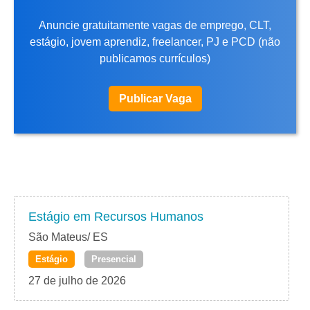
Anuncie gratuitamente vagas de emprego, CLT,
estágio, jovem aprendiz, freelancer, PJ e PCD (não
publicamos currículos)
Publicar Vaga
Estágio em Recursos Humanos
São Mateus/ ES
Estágio
Presencial
27 de julho de 2026