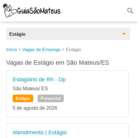
Estágio
Todas as Vagas
Início
>
Vagas de Emprego
>
Estágio
CLT
Vagas de Estágio em São Mateus/ES
Estágio
Estagiário de Rh - Dp
Freelancer
São Mateus/ ES
Estágio
Presencial
PJ
5 de agosto de 2026
Home Office
Atendimento | Estágio