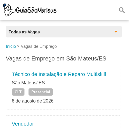
Todas as Vagas
Todas as Vagas
Início
>
Vagas de Emprego
CLT
Vagas de Emprego em São Mateus/ES
Estágio
Técnico de Instalação e Reparo Multiskill
Freelancer
São Mateus/ ES
CLT
Presencial
PJ
6 de agosto de 2026
Home Office
Vendedor