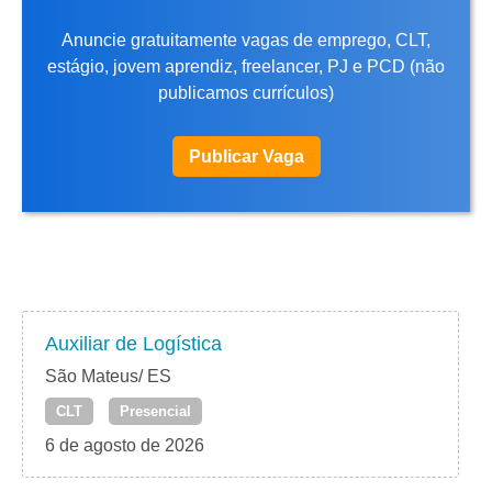
Anuncie gratuitamente vagas de emprego, CLT,
estágio, jovem aprendiz, freelancer, PJ e PCD (não
publicamos currículos)
Publicar Vaga
Auxiliar de Logística
São Mateus/ ES
CLT
Presencial
6 de agosto de 2026