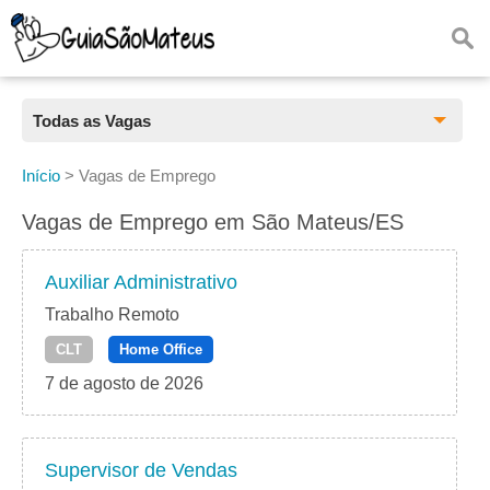
Todas as Vagas
Todas as Vagas
Início
>
Vagas de Emprego
CLT
Vagas de Emprego em São Mateus/ES
Estágio
Auxiliar Administrativo
Freelancer
Trabalho Remoto
CLT
Home Office
PJ
7 de agosto de 2026
Home Office
Supervisor de Vendas