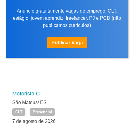
Anuncie gratuitamente vagas de emprego, CLT,
estágio, jovem aprendiz, freelancer, PJ e PCD (não
publicamos currículos)
Publicar Vaga
Motorista C
São Mateus/ ES
CLT
Presencial
7 de agosto de 2026