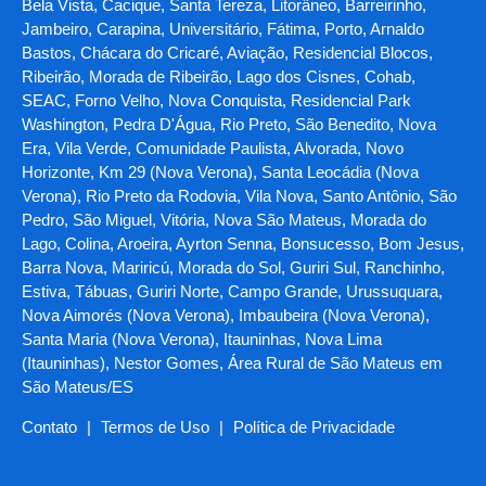
Bela Vista, Cacique, Santa Tereza, Litorâneo, Barreirinho,
Jambeiro, Carapina, Universitário, Fátima, Porto, Arnaldo
Bastos, Chácara do Cricaré, Aviação, Residencial Blocos,
Ribeirão, Morada de Ribeirão, Lago dos Cisnes, Cohab,
SEAC, Forno Velho, Nova Conquista, Residencial Park
Washington, Pedra D'Água, Rio Preto, São Benedito, Nova
Era, Vila Verde, Comunidade Paulista, Alvorada, Novo
Horizonte, Km 29 (Nova Verona), Santa Leocádia (Nova
Verona), Rio Preto da Rodovia, Vila Nova, Santo Antônio, São
Pedro, São Miguel, Vitória, Nova São Mateus, Morada do
Lago, Colina, Aroeira, Ayrton Senna, Bonsucesso, Bom Jesus,
Barra Nova, Mariricú, Morada do Sol, Guriri Sul, Ranchinho,
Estiva, Tábuas, Guriri Norte, Campo Grande, Urussuquara,
Nova Aimorés (Nova Verona), Imbaubeira (Nova Verona),
Santa Maria (Nova Verona), Itauninhas, Nova Lima
(Itauninhas), Nestor Gomes, Área Rural de São Mateus em
São Mateus/ES
Contato
|
Termos de Uso
|
Política de Privacidade