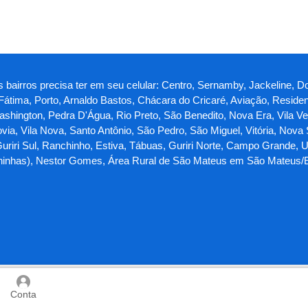
bairros precisa ter em seu celular: Centro, Sernamby, Jackeline, Do
, Fátima, Porto, Arnaldo Bastos, Chácara do Cricaré, Aviação, Reside
hington, Pedra D'Água, Rio Preto, São Benedito, Nova Era, Vila V
ia, Vila Nova, Santo Antônio, São Pedro, São Miguel, Vitória, Nova
uriri Sul, Ranchinho, Estiva, Tábuas, Guriri Norte, Campo Grande,
auninhas), Nestor Gomes, Área Rural de São Mateus em São Mateus/
Conta