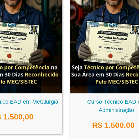
ico EAD em Metalurgia
Curso Técnico EAD
Administração
$
1.500,00
R$
1.500,00