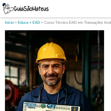
Início
>
Educa + EAD
>
Curso Técnico EAD em Transações İmobi