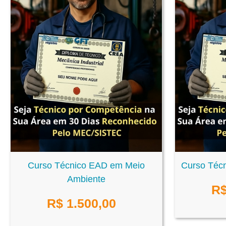
Curso Técnico EAD em Meio
Curso Técn
Ambiente
R
R$
1.500,00