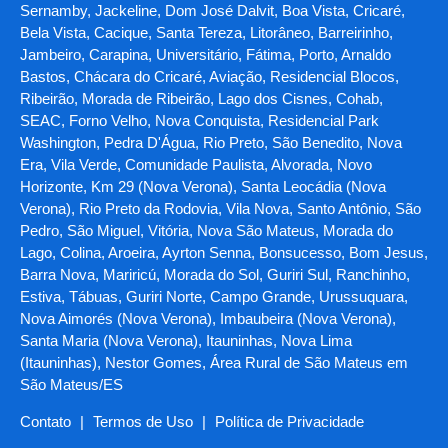
Sernamby, Jackeline, Dom José Dalvit, Boa Vista, Cricaré,
Bela Vista, Cacique, Santa Tereza, Litorâneo, Barreirinho,
Jambeiro, Carapina, Universitário, Fátima, Porto, Arnaldo
Bastos, Chácara do Cricaré, Aviação, Residencial Blocos,
Ribeirão, Morada de Ribeirão, Lago dos Cisnes, Cohab,
SEAC, Forno Velho, Nova Conquista, Residencial Park
Washington, Pedra D'Água, Rio Preto, São Benedito, Nova
Era, Vila Verde, Comunidade Paulista, Alvorada, Novo
Horizonte, Km 29 (Nova Verona), Santa Leocádia (Nova
Verona), Rio Preto da Rodovia, Vila Nova, Santo Antônio, São
Pedro, São Miguel, Vitória, Nova São Mateus, Morada do
Lago, Colina, Aroeira, Ayrton Senna, Bonsucesso, Bom Jesus,
Barra Nova, Mariricú, Morada do Sol, Guriri Sul, Ranchinho,
Estiva, Tábuas, Guriri Norte, Campo Grande, Urussuquara,
Nova Aimorés (Nova Verona), Imbaubeira (Nova Verona),
Santa Maria (Nova Verona), Itauninhas, Nova Lima
(Itauninhas), Nestor Gomes, Área Rural de São Mateus em
São Mateus/ES
Contato
|
Termos de Uso
|
Política de Privacidade