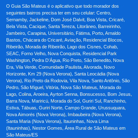
O Guia São Mateus é o aplicativo que todo morador dos
seguintes bairros precisa ter em seu celular: Centro,
Sernamby, Jackeline, Dom José Dalvit, Boa Vista, Cricaré,
Bela Vista, Cacique, Santa Tereza, Litorâneo, Barreirinho,
Jambeiro, Carapina, Universitário, Fátima, Porto, Arnaldo
Bastos, Chácara do Cricaré, Aviação, Residencial Blocos,
Ribeirão, Morada de Ribeirão, Lago dos Cisnes, Cohab,
SEAC, Forno Velho, Nova Conquista, Residencial Park
Washington, Pedra D'Água, Rio Preto, São Benedito, Nova
Era, Vila Verde, Comunidade Paulista, Alvorada, Novo
Horizonte, Km 29 (Nova Verona), Santa Leocádia (Nova
Verona), Rio Preto da Rodovia, Vila Nova, Santo Antônio, São
Pedro, São Miguel, Vitória, Nova São Mateus, Morada do
Lago, Colina, Aroeira, Ayrton Senna, Bonsucesso, Bom Jesus,
Barra Nova, Mariricú, Morada do Sol, Guriri Sul, Ranchinho,
Estiva, Tábuas, Guriri Norte, Campo Grande, Urussuquara,
Nova Aimorés (Nova Verona), Imbaubeira (Nova Verona),
Santa Maria (Nova Verona), Itauninhas, Nova Lima
(Itauninhas), Nestor Gomes, Área Rural de São Mateus em
São Mateus/ES