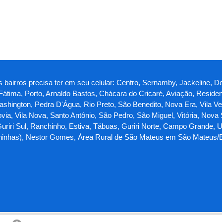
bairros precisa ter em seu celular: Centro, Sernamby, Jackeline, Do
, Fátima, Porto, Arnaldo Bastos, Chácara do Cricaré, Aviação, Reside
hington, Pedra D'Água, Rio Preto, São Benedito, Nova Era, Vila V
ia, Vila Nova, Santo Antônio, São Pedro, São Miguel, Vitória, Nova
uriri Sul, Ranchinho, Estiva, Tábuas, Guriri Norte, Campo Grande,
auninhas), Nestor Gomes, Área Rural de São Mateus em São Mateus/